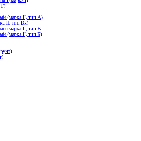
ый (марка I)
 Г)
й (марка II, тип А)
а II, тип Вх)
й (марка II, тип В)
й (марка II, тип Б)
грунт)
т)