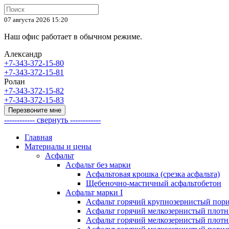
07 августа 2026 15:20
Наш офис работает в обычном режиме.
Александр
+7-343-372-15-80
+7-343-372-15-81
Ролан
+7-343-372-15-82
+7-343-372-15-83
Перезвоните мне
------------ свернуть ------------
Главная
Материалы и цены
Асфальт
Асфальт без марки
Асфальтовая крошка (срезка асфальта)
Щебеночно-мастичный асфальтобетон
Асфальт марки I
Асфальт горячий крупнозернистый пори
Асфальт горячий мелкозернистый плотны
Асфальт горячий мелкозернистый плотны