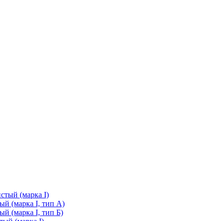
стый (марка I)
й (марка I, тип А)
й (марка I, тип Б)