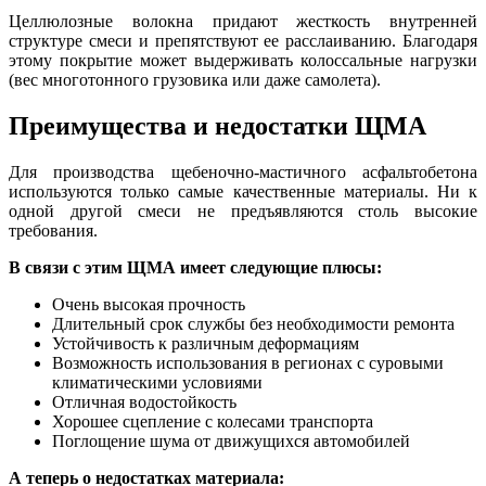
Целлюлозные волокна придают жесткость внутренней
структуре смеси и препятствуют ее расслаиванию. Благодаря
этому покрытие может выдерживать колосса
л
ьные нагрузки
(вес многотонного грузовика или даже самолета).
Преимущества и недостатки ЩМА
Для производства щебеночно-мастичного асфальтобетона
используются только самые качественные материалы. Ни к
одной другой смеси не предъявляются сто
л
ь высокие
требования.
В связи с этим ЩМА имеет следующие плюсы:
Очень высокая прочность
Длительный срок службы без необходимости ремонта
Устойчивость к различны
м
деформациям
Возможность использования в регионах с суровыми
климатическими условиями
Отличная водостойкость
Хорошее сцепление с колесами транспорта
Поглощение шума от движущихся автомобилей
А теперь о недостатках материала: