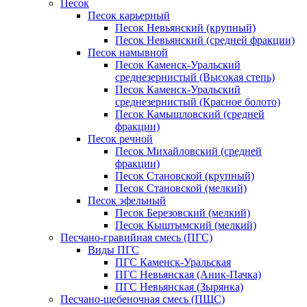
Песок
Песок карьерный
Песок Невьянский (крупный)
Песок Невьянский (средней фракции)
Песок намывной
Песок Каменск-Уральский
среднезернистый (Высокая степь)
Песок Каменск-Уральский
среднезернистый (Красное болото)
Песок Камышловский (средней
фракции)
Песок речной
Песок Михайловский (средней
фракции)
Песок Становской (крупный)
Песок Становской (мелкий)
Песок эфельный
Песок Березовский (мелкий)
Песок Кыштымский (мелкий)
Песчано-гравийная смесь (ПГС)
Виды ПГС
ПГС Каменск-Уральская
ПГС Невьянская (Аник-Пачка)
ПГС Невьянская (Зырянка)
Песчано-щебеночная смесь (ПЩС)