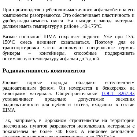
При производстве щебеночно-мастичного асфальтобетона его
компоненты разогреваются. Это обеспечивает пластичность и
удобоукладываемость смеси. На выходе с завода материал
должен иметь температуру в районе 140-175°C.
Вязкое состояние ЩМА сохраняет недолго. Уже при 135-
150°C см
е
сь начинает схватываться. Поэтому для ее
транспортировки часто используют специальные термос-
бункеры – контейнеры, способные поддерживать
оптимальную температуру асфальта до 5 дней.
Радиоактивность компонентов
Любые горные породы обладают естественным
радиоактивным фоном. Он измеряется в беккерелях на
килограмм материала. Общестроительный
ГОСТ 8267-93
устанавливает предельно допустимые значения
радиоактивности для щебня и отсева, входящих в состав
ЩМА.
Так, например, в дорожном строительстве на территори
и
населенных пунктов разрешается использовать материалы с
показателем не более 740 Бк/кг. А наиболее безопасной
является продукция с радиоактивностью до 370 Бк/кг.