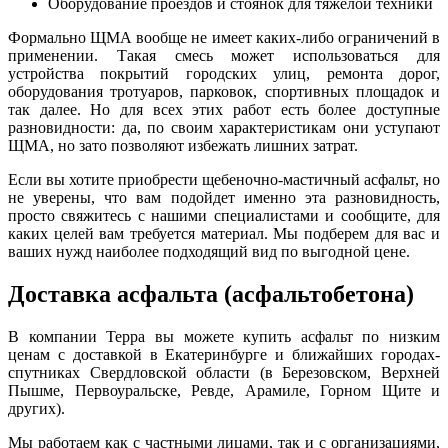
Оборудование проездов и стоянок для тяжелой техники
Формально ЩМА вообще не имеет каких-либо ограничений в
применении. Такая смесь может использоваться для
устройства покрытий городских улиц, ремонта дорог,
оборудования тротуаров, парковок, спортивных площадок и
так далее. Но для всех этих работ е
с
ть более доступные
разновидности: да, по своим характеристикам они уступают
ЩМА, но зато позволяют избежать лишних затрат.
Если вы хотите приобрести щебеночно-мастичный асфальт, но
не уверены, что вам подойдет именно эта разновидность,
просто свяжитесь с нашими специалистами и сообщите, для
каких целей вам требуется материал. Мы подберем для вас и
ваших нужд наиболее подходящий вид по выгодной цене.
Доставка асфальта (асфальтобетона)
В компании Терра вы можете купить асфальт по низким
ц
е
нам с доставкой в Екатеринбурге и ближайших городах-
спутниках Свердловской области (в Березовском, Верхней
Пышме, Первоуральске, Ревде, Арамиле, Горном Щите и
других).
Мы работаем как с частными лицами, так и с организациями,