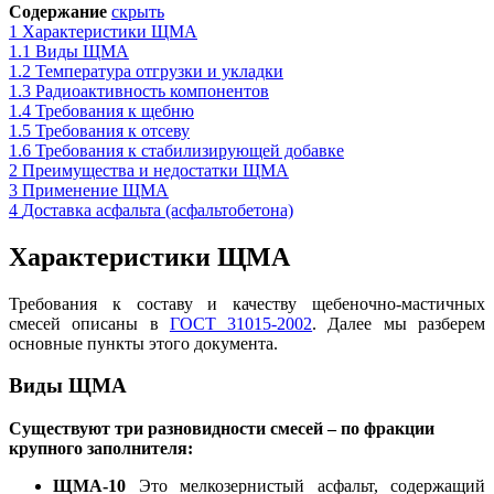
Содержание
скрыть
1
Характеристики ЩМА
1.1
Виды ЩМА
1.2
Температура отгрузки и укладки
1.3
Радиоактивность компонентов
1.4
Требования к щебню
1.5
Требования к отсеву
1.6
Требования к стабилизирующей добавке
2
Преимущества и недостатки ЩМА
3
Применение ЩМА
4
Доставка асфальта (асфальтобетона)
Характеристики ЩМА
Требования к составу и качеству щебеночно-мастичных
смесей описаны в
ГОСТ 31015-2002
. Далее мы разберем
основные пункты этого докуме
н
та.
Виды ЩМА
Существуют три разновидности смесей – по фракции
крупного заполнителя:
ЩМА-10
Это мелкозернистый асфальт, содержащий