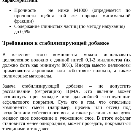
характерис
ти
ки:
Прочность – не ниже М1000 (определяется по
прочности щебня той же породы минимальной
фракции)
Содержание глинистых частиц (по методу набухания) –
до 0,5%
Требования к стабилизирующей добавке
В качестве этого компонента можно использовать
целлюлозное волокно с длиной нитей 0,1-2 миллиметра (их
должно быть как минимум 80%). Иногда вместо целлю
л
озы
применяются акриловые или асбестовые волокна, а также
полимерные материалы.
Задача стабилизирующей добавки – не допустить
расслаивание (сегрегацию) ЩМА. Это явление может
возникнуть при укладке или дальнейшей эксплуатации
асфальтового покрытия. Суть его в том, что отдельные
компоненты смеси (например, щебень или отсев) под
воздействием собственного веса, а также различных нагрузок
меняют свое положение в уложенном слое. В итоге асфальт
становится менее однородным, может проседать, покрываться
трещинами и так далее.