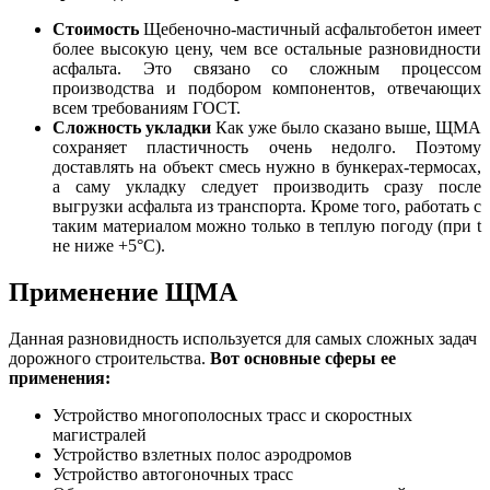
Стоимость
Щебеночно-мастичный асфальтобетон имеет
бо
л
ее высокую цену, чем все остальные разновидности
асфальта. Это связано со сложным процессом
производства и подбором компонентов, отвечающих
всем требованиям ГОСТ.
Сложность укладки
Как уже было сказано выше, ЩМА
сохраняет пластичность очень недолго. Поэтому
доставлять на объект смесь нужно в бункерах-термосах,
а саму укладку следует производить сразу после
выгрузки асфальта из транспорта. Кроме того, работать с
таким материалом можно только в теплую погоду (при t
не ниже +5°C).
Применение ЩМА
Данная разновидность используется для самых сложных
з
адач
дорожного строительства.
Вот основные сферы ее
применения:
Устройство многополосных трасс и скоростных
магистралей
Устройство взлетных полос аэродромов
Устройство автогоночных трасс