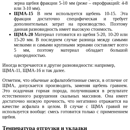
зерна щебня фракции 5-10 мм (реже – еврофракций: 4-8
или 3-10 мм).
ЩМА-15
В нем используется щебень 10-15. Эта
фракция достаточно специфическая и требует
дополнительных затрат на производство. Поэтому
данная разновидность имеет высокую стоимость.
ЩМА-20
Материал готовится из щебня 5-20, 10-20 или
15-20 мм. В п
о
следнем случае разница между самыми
мелкими и самыми крупными зернами составляет всего
5 мм, поэтому материал обладает большой
однородностью.
Иногда встречаются и другие разновидности: например,
ЩМА-11, ЩМА-16 и так далее.
Отметим, что обычные асфальтобетонные смеси, в отличие от
ЩМА, допускается производить, заменяя щебень гравием.
Это осадочная горная порода, получившаяся в результате
естественного разрушения скальных массивов. Она имеет
достаточно низкую прочность, что негативно отражается на
качестве асфальта в целом. В случае с ЩМА гравий не
используется в
о
обще: смесь готовится только с применением
щебня.
Температура отгрузки и укладки