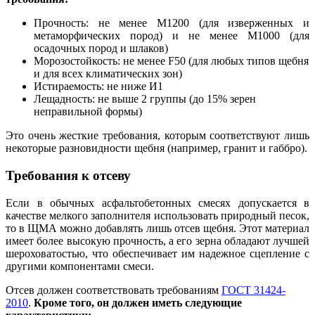
Прочность: не менее М1200 (для изверженных
и
метаморфических пород) и не менее М1000 (для
осадочных пород и шлаков)
Морозостойкость: не менее F50 (для любых типов щебня
и для всех климатических зон)
Истираемость: не ниже И1
Лещадность: не выше 2 группы (до 15% зерен
неправильной формы)
Это очень жесткие требования, которым соответствуют л
и
шь
некоторые разновидности щебня (например, гранит и габбро).
Требования к отсеву
Если в обычных асфальтобетонных смесях допускается в
качестве мелкого заполнителя использовать природный песок,
то в ЩМА можно добавлять лишь отсев щебня. Этот материал
имеет более высокую прочность, а его зерна обладают лучшей
шероховатостью, что обеспечивает им надежное сцепление с
другими компонентами смеси.
Отсев должен соответствовать требованиям
ГОСТ 31424-
2010
.
Кроме того, он должен иметь следующие