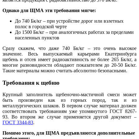
Однако для ЩМА эти требования мягче:
До 740 Бк/кг – при устройстве дорог или взлетных
полос в городской черте
До 1500 Бк/кг – при аналогичных работах за пределами
населенных пунктов
Сразу скажем, что даже 740 Бк/кг – это очень высокое
значение. Весь выпускаемый карьерами Екатеринбурга
щебень и отсев имеет радиоактивность не
б
олее 265 Бк/кг, а
многие разновидности обладают показателем до 20-50 Бк/кг.
Такие материалы можно считать абсолютно безопасными.
Требования к щебню
Крупный заполнитель щебеночно-мастичной смеси может
быть произведен как из горных пород, так и из
металлургических шлаков. В первом случае материал должен
соответствовать требованиям уже упомянутого ГОСТ 8267-
93. Во втором же случае применяется другой документ –
ГОСТ 3344-83
.
Помимо этого, для ЩМА предъявляются дополнительные
требования: