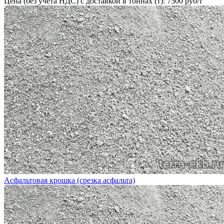
Цена (без учёта НДС) с доставкой в тоннах (т): 7500 руб/т
Асфальтовая крошка (срезка асфальта)