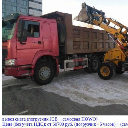
вывоз снега (погрузчик JCB + самосвал HOWO)
Цена (без учёта НДС): от 50700 руб. (погрузчик - 5 часов) + (сам