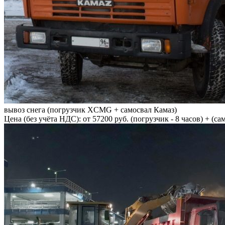
вывоз снега (погрузчик XCMG + самосвал Камаз)
Цена (без учёта НДС): от 57200 руб. (погрузчик - 8 часов) + (сам