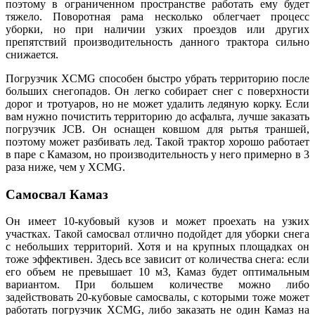
поэтому в ограниченном пространстве работать ему будет
тяжело. Поворотная рама несколько облегчает процесс
уборки, но при наличии узких проездов или других
препятствий производительность данного трактора сильно
снижается.
Погрузчик XCMG способен быстро убрать территорию после
больших снегопадов. Он легко собирает снег с поверхности
дорог и тротуаров, но не может удалить ледяную корку. Если
вам нужно почистить территорию до асфальта, лучше заказать
погрузчик JCB. Он оснащен ковшом для рытья траншей,
поэтому может разбивать лед. Такой трактор хорошо работает
в паре с Камазом, но производительность у него примерно в 3
раза ниже, чем у XCMG
.
Самосвал Камаз
Он имеет 10-кубовый кузов и может проехать на узких
участках. Такой самосвал отлично подойдет для уборки снега
с небольших территорий. Хотя и на крупных площадках он
тоже эффективен. Здесь все зависит от количества снега: если
его объем не превышает 10 м3, Камаз будет оптимальным
вариантом. При большем количестве можно либо
задействовать 20-кубовые самосвалы, с которыми тоже может
работать погрузчик XCMG, либо заказать не один Камаз на