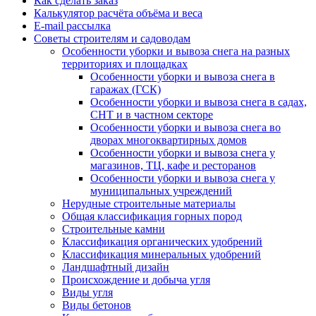
Как сделать заказ
Калькулятор расчёта объёма и веса
E-mail рассылка
Советы строителям и садоводам
Особенности уборки и вывоза снега на разных
территориях и площадках
Особенности уборки и вывоза снега в
гаражах (ГСК)
Особенности уборки и вывоза снега в садах,
СНТ и в частном секторе
Особенности уборки и вывоза снега во
дворах многоквартирных домов
Особенности уборки и вывоза снега у
магазинов, ТЦ, кафе и ресторанов
Особенности уборки и вывоза снега у
муниципальных учреждений
Нерудные строительные материалы
Общая классификация горных пород
Строительные камни
Классификация органических удобрений
Классификация минеральных удобрений
Ландшафтный дизайн
Происхождение и добыча угля
Виды угля
Виды бетонов