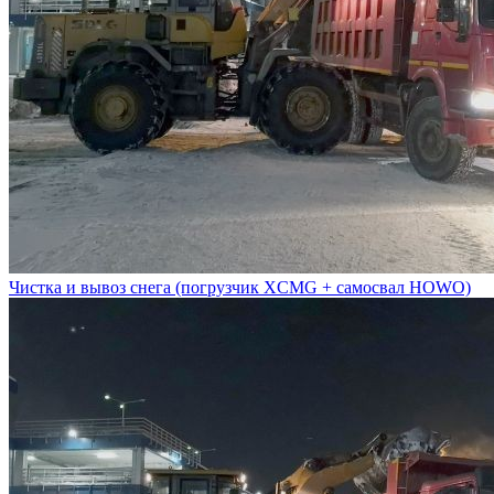
Чистка и вывоз снега (погрузчик XCMG + самосвал HOWO)