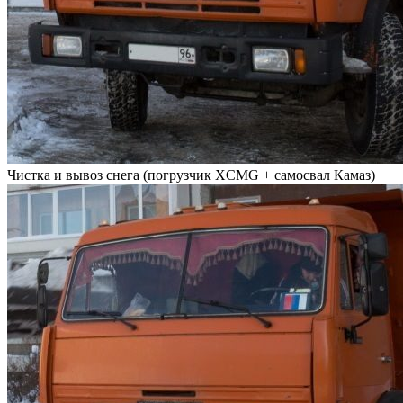
Чистка и вывоз снега (погрузчик XCMG + самосвал Камаз)