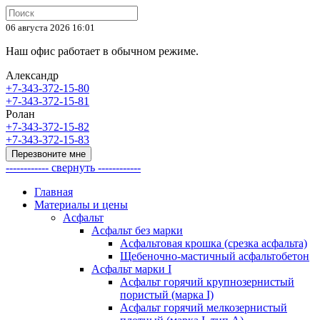
06 августа 2026 16:01
Наш офис работает в обычном режиме.
Александр
+7-343-372-15-80
+7-343-372-15-81
Ролан
+7-343-372-15-82
+7-343-372-15-83
Перезвоните мне
------------ свернуть ------------
Главная
Материалы и цены
Асфальт
Асфальт без марки
Асфальтовая крошка (срезка асфальта)
Щебеночно-мастичный асфальтобетон
Асфальт марки I
Асфальт горячий крупнозернистый
пористый (марка I)
Асфальт горячий мелкозернистый