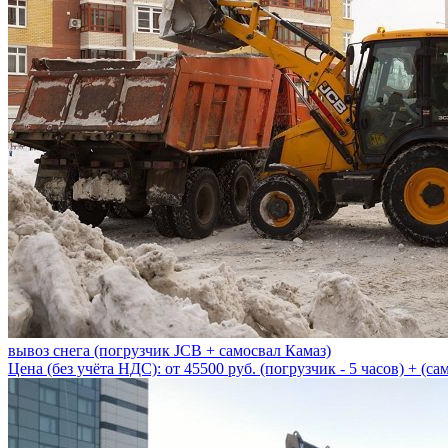
вывоз снега (погрузчик JCB + самосвал Камаз)
Цена (без учёта НДС): от 45500 руб. (погрузчик - 5 часов) + (сам