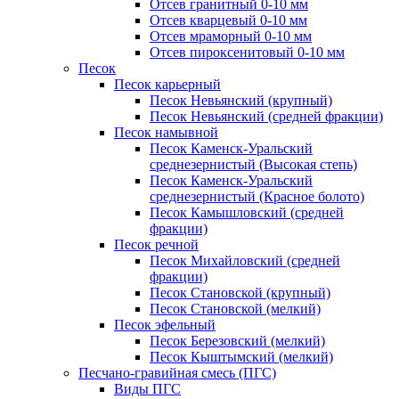
Отсев гранитный 0-10 мм
Отсев кварцевый 0-10 мм
Отсев мраморный 0-10 мм
Отсев пироксенитовый 0-10 мм
Песок
Песок карьерный
Песок Невьянский (крупный)
Песок Невьянский (средней фракции)
Песок намывной
Песок Каменск-Уральский
среднезернистый (Высокая степь)
Песок Каменск-Уральский
среднезернистый (Красное болото)
Песок Камышловский (средней
фракции)
Песок речной
Песок Михайловский (средней
фракции)
Песок Становской (крупный)
Песок Становской (мелкий)
Песок эфельный
Песок Березовский (мелкий)
Песок Кыштымский (мелкий)
Песчано-гравийная смесь (ПГС)
Виды ПГС