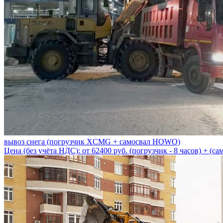
вывоз снега (погрузчик XCMG + самосвал HOWO)
Цена (без учёта НДС): от 62400 руб. (погрузчик - 8 часов) + (сам