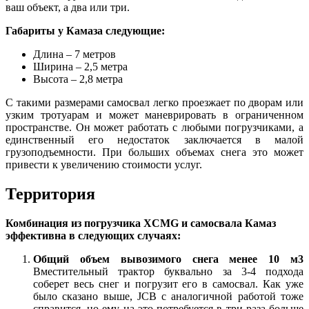
ваш объект, а два или три.
Габариты у Камаза следующие:
Длина – 7 метров
Ширина – 2,5 метра
Высота – 2,8 метра
С такими размерами самосвал легко проезжает по дворам или
узким тротуарам и может маневрировать в ограниченном
пространстве. Он может работать с любыми погрузчиками, а
единственный его недостаток заключается в малой
грузоподъемности. При больших объемах снега это может
привести к увеличению стоимости услуг
.
Территория
Комбинация из погрузчика XCMG и самосвала Камаз
эффективна в следующих случаях:
Общий объем вывозимого снега менее 10 м3
Вместительный трактор буквально за 3-4 подхода
соберет весь снег и погрузит его в самосвал. Как уже
было сказано выше, JCB с аналогичной работой тоже
справится, но ему на это потребуется в три раза больше