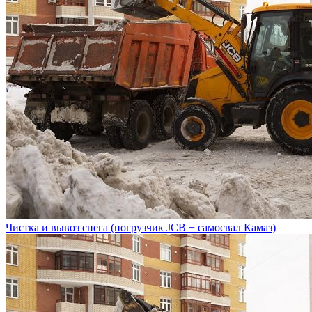
Чистка и вывоз снега (погрузчик JCB + самосвал Камаз)