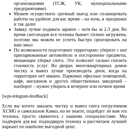
организациями (ТСЖ, УК, муниципальными
предприятиями)
Можем осуществить срочный выезд или спланировать
работы на удобное для вас время – на ночь, в праздники
и так далее
Заявку лучше подавать заранее – хотя бы за 2-3 дня. Во
время снегопадов вся техника бывает сильно загружена,
поэтому мы можем не успеть быстро среагировать на
ваш заказ
По возможности подготовьте территорию: уберите с нее
припаркованные автомобили и посторонние предметы,
мешающие уборке снега. Это позволит сильно снизить
стоимость услуг. Во дворах многоквартирных домов
чистку и вывоз лучше производить днем, когда на
территории нет машин. Парковки офисных помещений,
кафе, магазинов и других общественных заведений –
наоборот – нужно убирать в вечернее или ночное время
[wps-telegram-feedback]
Если вы хотите заказать чистку и вывоз снега погрузчиком
XCMG и самосвалом Камаз, но не знаете, подойдет ли вам эта
техника, просто свяжитесь с нашими специалистами. Мы
подберем для вас подходящую технику и рассчитаем лучший
вариант по наиболее выгодной цене
.