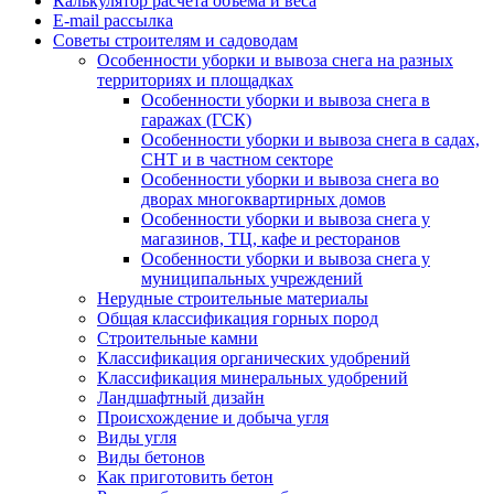
Калькулятор расчёта объёма и веса
E-mail рассылка
Советы строителям и садоводам
Особенности уборки и вывоза снега на разных
территориях и площадках
Особенности уборки и вывоза снега в
гаражах (ГСК)
Особенности уборки и вывоза снега в садах,
СНТ и в частном секторе
Особенности уборки и вывоза снега во
дворах многоквартирных домов
Особенности уборки и вывоза снега у
магазинов, ТЦ, кафе и ресторанов
Особенности уборки и вывоза снега у
муниципальных учреждений
Нерудные строительные материалы
Общая классификация горных пород
Строительные камни
Классификация органических удобрений
Классификация минеральных удобрений
Ландшафтный дизайн
Происхождение и добыча угля
Виды угля
Виды бетонов
Как приготовить бетон