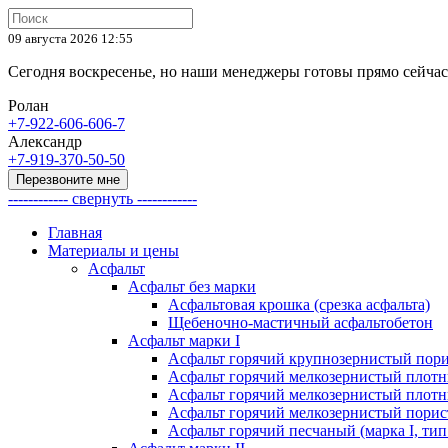
09 августа 2026 12:55
Сегодня воскресенье, но наши менеджеры готовы прямо сейча
Ролан
+7-922-606-606-7
Александр
+7-919-370-50-50
Перезвоните мне
------------ свернуть ------------
Главная
Материалы и цены
Асфальт
Асфальт без марки
Асфальтовая крошка (срезка асфальта)
Щебеночно-мастичный асфальтобетон
Асфальт марки I
Асфальт горячий крупнозернистый пори
Асфальт горячий мелкозернистый плотны
Асфальт горячий мелкозернистый плотны
Асфальт горячий мелкозернистый порист
Асфальт горячий песчаный (марка I, тип