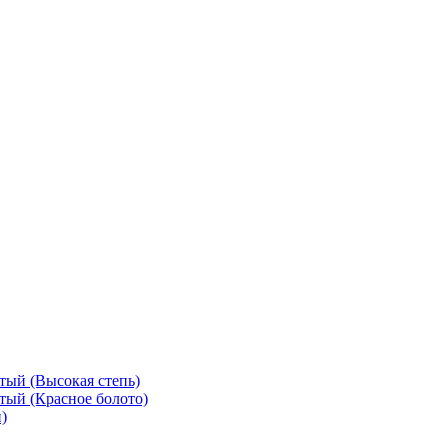
тый (Высокая степь)
тый (Красное болото)
)