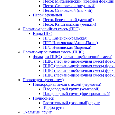
Песок Михайловский (средней фракции
Песок Становской (крупный)
Песок Становской (мелкий)
Песок эфельный
Песок Березовский (мелкий)
Песок Кыштымский (мелкий)
Песчано-гравийная смесь (ПГС)
Виды ПГС
ПГС Каменск-Уральская
ПГС Невьянская (Аник-Пачка)
ПГС Невьянская (Зырянка)
Песчано-щебеночная смесь (ПЩС)
Фракции ПЩС (песчано-щебеночной смеси)
ПЩС (песчано-щебеночная смесь) фрак
ПЩС (песчано-щебеночная смесь) фрак
ПЩС (песчано-щебеночная смесь) фрак
ПЩС (песчано-щебеночная смесь) фрак
Почвогрунт (чернозем)
Плодородная земля с полей (чернозем)
Плодородный грунт (комковой)
Плодородный грунт (фрезерованный)
Почвосмеси
Растительный (газонный) грунт
Торфогрунт
Скальный грунт