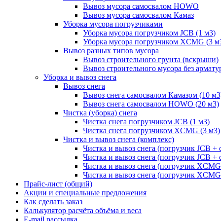
Вывоз мусора самосвалом HOWO
Вывоз мусора самосвалом Камаз
Уборка мусора погрузчиками
Уборка мусора погрузчиком JCB (1 м3)
Уборка мусора погрузчиком XCMG (3 м
Вывоз разных типов мусора
Вывоз строительного грунта (вскрыши)
Вывоз строительного мусора без армату
Уборка и вывоз снега
Вывоз снега
Вывоз снега самосвалом Камазом (10 м3
Вывоз снега самосвалом HOWO (20 м3)
Чистка (уборка) снега
Чистка снега погрузчиком JCB (1 м3)
Чистка снега погрузчиком XCMG (3 м3)
Чистка и вывоз снега (комплекс)
Чистка и вывоз снега (погрузчик JCB 
Чистка и вывоз снега (погрузчик JCB + 
Чистка и вывоз снега (погрузчик XCM
Чистка и вывоз снега (погрузчик XCMG
Прайс-лист (общий)
Акции и специальные предложения
Как сделать заказ
Калькулятор расчёта объёма и веса
E-mail рассылка