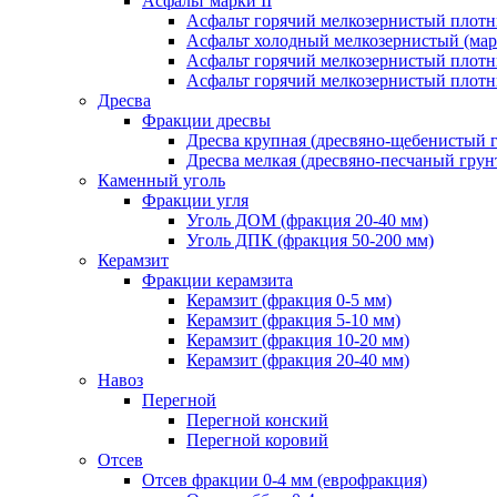
Асфальт марки II
Асфальт горячий мелкозернистый плотны
Асфальт холодный мелкозернистый (марк
Асфальт горячий мелкозернистый плотны
Асфальт горячий мелкозернистый плотны
Дресва
Фракции дресвы
Дресва крупная (дресвяно-щебенистый 
Дресва мелкая (дресвяно-песчаный грун
Каменный уголь
Фракции угля
Уголь ДОМ (фракция 20-40 мм)
Уголь ДПК (фракция 50-200 мм)
Керамзит
Фракции керамзита
Керамзит (фракция 0-5 мм)
Керамзит (фракция 5-10 мм)
Керамзит (фракция 10-20 мм)
Керамзит (фракция 20-40 мм)
Навоз
Перегной
Перегной конский
Перегной коровий
Отсев
Отсев фракции 0-4 мм (еврофракция)