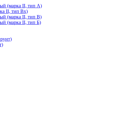
й (марка II, тип А)
а II, тип Вх)
й (марка II, тип В)
й (марка II, тип Б)
грунт)
т)