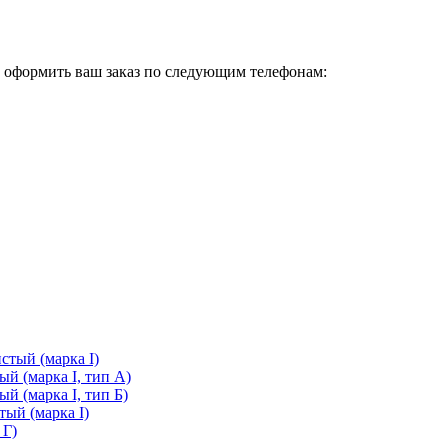
с оформить ваш заказ по следующим телефонам:
стый (марка I)
й (марка I, тип А)
й (марка I, тип Б)
ый (марка I)
 Г)