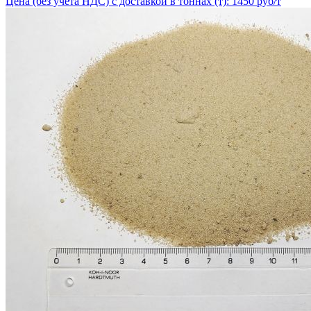
Цена (без учёта НДС) с доставкой в тоннах (т): 1450 руб/т