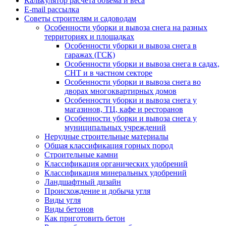
Калькулятор расчёта объёма и веса
E-mail рассылка
Советы строителям и садоводам
Особенности уборки и вывоза снега на разных
территориях и площадках
Особенности уборки и вывоза снега в
гаражах (ГСК)
Особенности уборки и вывоза снега в садах,
СНТ и в частном секторе
Особенности уборки и вывоза снега во
дворах многоквартирных домов
Особенности уборки и вывоза снега у
магазинов, ТЦ, кафе и ресторанов
Особенности уборки и вывоза снега у
муниципальных учреждений
Нерудные строительные материалы
Общая классификация горных пород
Строительные камни
Классификация органических удобрений
Классификация минеральных удобрений
Ландшафтный дизайн
Происхождение и добыча угля
Виды угля
Виды бетонов
Как приготовить бетон