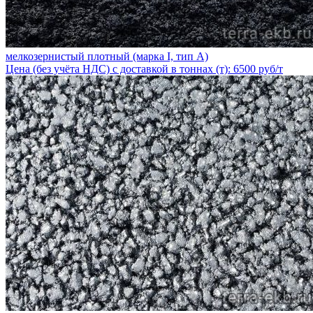
мелкозернистый плотный (марка I, тип А)
Цена (без учёта НДС) с доставкой в тоннах (т): 6500 руб/т