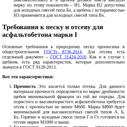
марку по этому показателю – И1. Марка И2 допустима
для холодных смесей типа Бх, а щебень с истираемостью
И3 применяется для холодных смесей типа Вх.
Требования к песку и отсеву для
асфальтобетона марки I
Основные требования к природному пе
с
ку прописаны в
общестроительном
ГОСТе 8736-2014
. Для отсева есть
отдельный документ –
ГОСТ 31424-2010
. Как и в случае с
щебнем, есть ряд характеристик, которые дополнительно
значатся в ГОСТ 9128-2013.
Вот эти характеристики:
Прочность
Это касается только отсева. Для данного
материала прочность определяется по марке дробимости
щебня минимальной фракции из той же породы. Для
пористого и высокопористого асфальтобетона требуется
отсев
с
прочностью не менее М600. Марка М800 будет
минимальной для высокоплотных смесей типов А, Б,
Бх. Горячие и холодные смеси типов Г и Гх готовятся на
отсеве марки М1000 и выше.