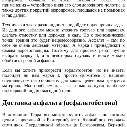
применения – устройство нижнего слоя дорожного полотна,
а
также других покрытий (аэродромов, площадок на промзонах
и так далее).
Технически такая разновидность подойдет и для прочих задач.
Из данного асфальта можно уложить тротуар или парковку,
сделать отмостку или дорожки в саду. Но с экономической
точки зрения это будет нецелесообразно. Асфальт – сам по
себе не очень дешевый материал. А марка I принадлежит к
самым дорогостоящим. Поэтому для простых работ лучше
выбрать марку II,
а
в некоторых случаях и вовсе можно
обойтись срезкой асфальта.
Если вы хотите приобрести асфальтобетон, но не знаете,
подойдет ли вам марка I, просто свяжитесь с нашими
специалистами и сообщите, для каких целей вам требуется
материал. Мы подберем для вас и ваших нужд наиболее
подходящий вид по выгодной цене.
Доставка асфальта (асфальтобетона)
В компании Терра вы можете купить асфальт по низким
ценам с доставкой в Екатеринбурге и бл
и
жайших городах-
спутниках Свердловской области (в Березовском, Верхней