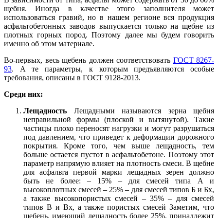
щебня. Иногда в качестве этого заполнителя может
использоваться гравий, но в нашем регионе вся продукци
я
асфальтобетонных заводов выпускается только на щебне из
плотных горных пород. Поэтому далее мы будем говорить
именно об этом материале.
Во-первых, весь щебень должен соответствовать
ГОСТ 8267-
93
. А те параметры, к которым предъявляются особые
требования, описаны в ГОСТ 9128-2013.
Среди них:
Лещадност
ь
Лещадными называются зерна щебня
неправильной формы (плоской и вытянутой). Такие
частицы плохо переносят нагрузки и могут разрушаться
под давлением, что приведет к деформации дорожного
покрытия. Кроме того, чем выше лещадность, тем
больше остается пустот в асфальтобетоне. Поэтому этот
параметр напрямую влияет на плотность смеси. В щебне
для асфальта первой марки лещадных зерен должно
быть не более: – 15% – для смесей типа А и
в
ы
сокоплотных смесей – 25% – для смесей типов Б и Бх,
а также высокопористых смесей – 35% – для смесей
типов В и Вх, а также пористых смесей Заметим, что
щебень, имеющий лещадность более 25%, принадлежит