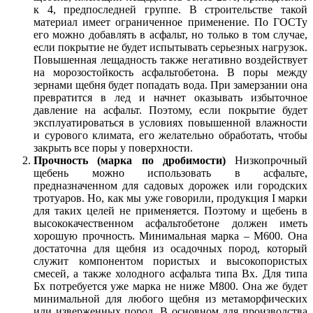
к 4, предпоследней группе. В строительстве такой
материал имеет ограниченное применение. По ГОСТу
его можно добавлять в асфальт, но только в том случае,
если покрытие не будет испытывать серьезных нагрузок.
Повышенная лещадность также негативно воздействует
на морозостойкость асфальтобетона. В п
о
ры между
зернами щебня будет попадать вода. При замерзании она
превратится в лед и начнет оказывать избыточное
давление на асфальт. Поэтому, если покрытие будет
эксплуатироваться в условиях повышенной влажности
и сурового климата, его желательно обработать, чтобы
закрыть все поры у поверхности.
Прочность (марка по дробимости)
Низкопрочный
щебень можно использовать в асфальте,
предназначенном для садовых дорожек или городских
тротуаров. Но, как мы уже говорили, продукция I марки
для таких целей не применяется. Поэтому и щебень в
высококачественном асфальтобетоне должен иметь
хорошую прочность. Минимальная марка – М600. Он
а
достаточна для щебня из осадочных пород, который
служит компонентом пористых и высокопористых
смесей, а также холодного асфальта типа Вх. Для типа
Бх потребуется уже марка не ниже М800. Она же будет
минимальной для любого щебня из метаморфических
или изверженных пород. В основном для производства