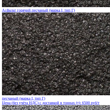
Асфальт горячий песчаный (марка I, тип Г)
песчаный (марка I, тип Г)
Цена (без учёта НДС) с доставкой в тоннах (т): 6500 руб/т