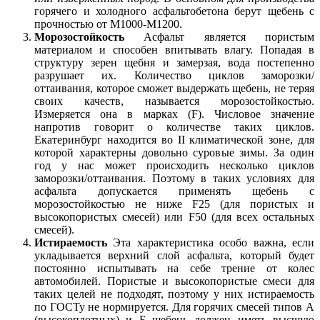
горячего и холодного асфальтобетона берут щебень с
прочностью от М1000-М1200.
Морозостойкость
Асфальт является пористым
материалом и способен впитывать влагу. Попадая в
структуру зерен щебня и замерзая, вода постепенно
разрушает и
х
. Количество циклов заморозки/
оттаивания, которое сможет выдержать щебень, не теряя
своих качеств, называется морозостойкостью.
Измеряется она в марках (F). Числовое значение
напротив говорит о количестве таких циклов.
Екатеринбург находится во II климатической зоне, для
которой характерны довольно суровые зимы. За один
год у нас может происходить несколько циклов
заморозки/оттаивания. Поэтому в таких условиях для
асфальта допускается применять щебень с
морозостойкостью не ниже F25 (для пористых и
высокопористых смесей) или F50 (для всех остальных
смесей).
Истираемость
Эта характеристика особо важна, если
укладывается верхний слой асфальта, который будет
постоянно испытывать на себе трение от колес
автомобилей. Пористые и высокопористые смеси для
таких целей не подходят, поэтому у них истираемость
п
о
ГОСТу не нормируется. Для горячих смесей типов А
(высокоплотных) и Б щебень должен иметь высшую