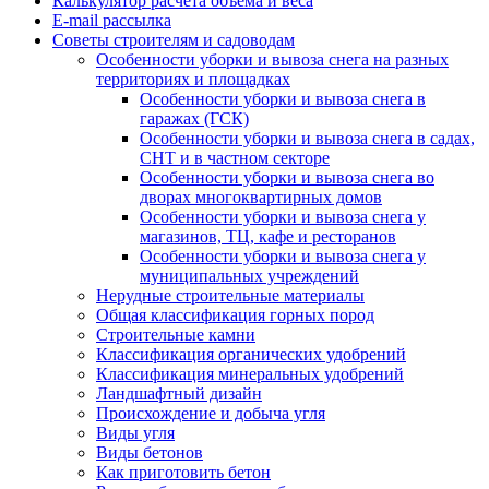
Калькулятор расчёта объёма и веса
E-mail рассылка
Советы строителям и садоводам
Особенности уборки и вывоза снега на разных
территориях и площадках
Особенности уборки и вывоза снега в
гаражах (ГСК)
Особенности уборки и вывоза снега в садах,
СНТ и в частном секторе
Особенности уборки и вывоза снега во
дворах многоквартирных домов
Особенности уборки и вывоза снега у
магазинов, ТЦ, кафе и ресторанов
Особенности уборки и вывоза снега у
муниципальных учреждений
Нерудные строительные материалы
Общая классификация горных пород
Строительные камни
Классификация органических удобрений
Классификация минеральных удобрений
Ландшафтный дизайн
Происхождение и добыча угля
Виды угля
Виды бетонов
Как приготовить бетон