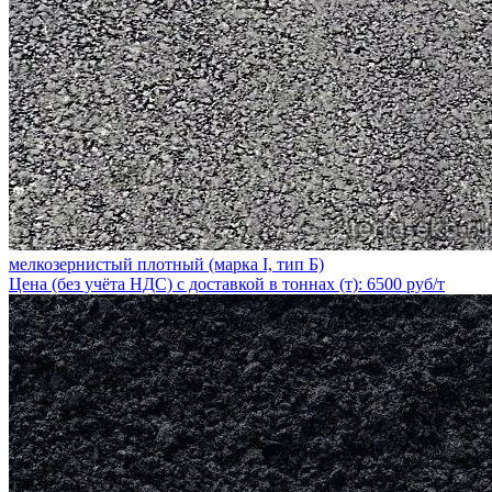
мелкозернистый плотный (марка I, тип Б)
Цена (без учёта НДС) с доставкой в тоннах (т): 6500 руб/т