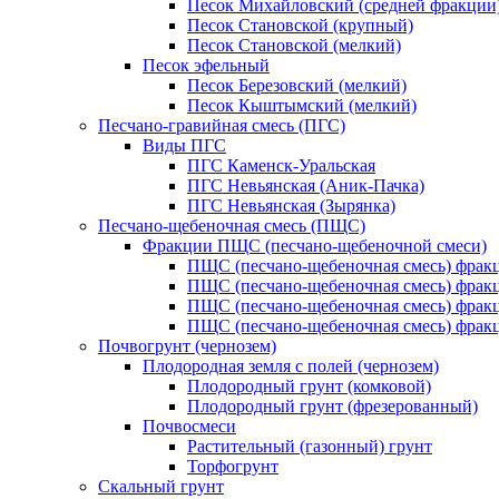
Песок Михайловский (средней фракции
Песок Становской (крупный)
Песок Становской (мелкий)
Песок эфельный
Песок Березовский (мелкий)
Песок Кыштымский (мелкий)
Песчано-гравийная смесь (ПГС)
Виды ПГС
ПГС Каменск-Уральская
ПГС Невьянская (Аник-Пачка)
ПГС Невьянская (Зырянка)
Песчано-щебеночная смесь (ПЩС)
Фракции ПЩС (песчано-щебеночной смеси)
ПЩС (песчано-щебеночная смесь) фрак
ПЩС (песчано-щебеночная смесь) фрак
ПЩС (песчано-щебеночная смесь) фрак
ПЩС (песчано-щебеночная смесь) фрак
Почвогрунт (чернозем)
Плодородная земля с полей (чернозем)
Плодородный грунт (комковой)
Плодородный грунт (фрезерованный)
Почвосмеси
Растительный (газонный) грунт
Торфогрунт
Скальный грунт