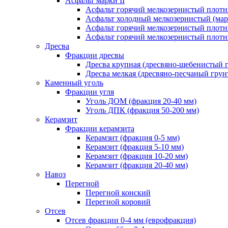
Асфальт марки II
Асфальт горячий мелкозернистый плотны
Асфальт холодный мелкозернистый (марк
Асфальт горячий мелкозернистый плотны
Асфальт горячий мелкозернистый плотны
Дресва
Фракции дресвы
Дресва крупная (дресвяно-щебенистый 
Дресва мелкая (дресвяно-песчаный грун
Каменный уголь
Фракции угля
Уголь ДОМ (фракция 20-40 мм)
Уголь ДПК (фракция 50-200 мм)
Керамзит
Фракции керамзита
Керамзит (фракция 0-5 мм)
Керамзит (фракция 5-10 мм)
Керамзит (фракция 10-20 мм)
Керамзит (фракция 20-40 мм)
Навоз
Перегной
Перегной конский
Перегной коровий
Отсев
Отсев фракции 0-4 мм (еврофракция)