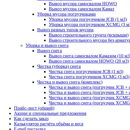
Вывоз мусора самосвалом HOWO
Вывоз мусора самосвалом Камаз
Уборка мусора погрузчиками
Уборка мусора погрузчиком JCB (1 м3)
Уборка мусора погрузчиком XCMG (3 м
Вывоз разных типов мусора
Вывоз строительного грунта (вскрыши)
Вывоз строительного мусора без армату
Уборка и вывоз снега
Вывоз снега
Вывоз снега самосвалом Камазом (10 м3
Вывоз снега самосвалом HOWO (20 м3)
Чистка (уборка) снега
Чистка снега погрузчиком JCB (1 м3)
Чистка снега погрузчиком XCMG (3 м3)
Чистка и вывоз снега (комплекс)
Чистка и вывоз снега (погрузчик JCB 
Чистка и вывоз снега (погрузчик JCB + 
Чистка и вывоз снега (погрузчик XCM
Чистка и вывоз снега (погрузчик XCMG
Прайс-лист (общий)
Акции и специальные предложения
Как сделать заказ
Калькулятор расчёта объёма и веса
E-mail рассылка