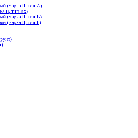
й (марка II, тип А)
а II, тип Вх)
й (марка II, тип В)
й (марка II, тип Б)
грунт)
т)