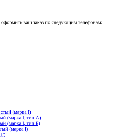
с оформить ваш заказ по следующим телефонам:
стый (марка I)
й (марка I, тип А)
й (марка I, тип Б)
ый (марка I)
 Г)