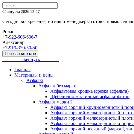
09 августа 2026 12:57
Сегодня воскресенье, но наши менеджеры готовы прямо сейча
Ролан
+7-922-606-606-7
Александр
+7-919-370-50-50
Перезвоните мне
------------ свернуть ------------
Главная
Материалы и цены
Асфальт
Асфальт без марки
Асфальтовая крошка (срезка асфальта)
Щебеночно-мастичный асфальтобетон
Асфальт марки I
Асфальт горячий крупнозернистый пори
Асфальт горячий мелкозернистый плотны
Асфальт горячий мелкозернистый плотны
Асфальт горячий мелкозернистый порист
Асфальт горячий песчаный (марка I, тип