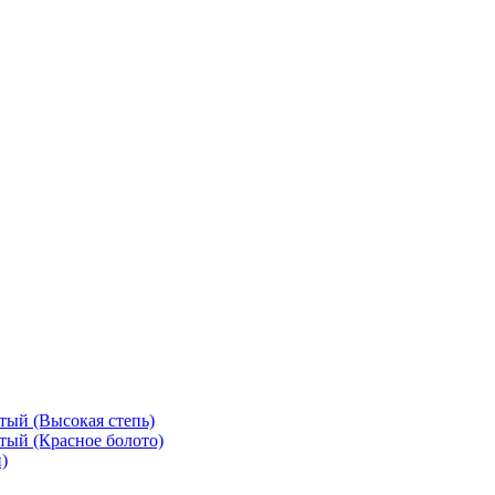
тый (Высокая степь)
тый (Красное болото)
)