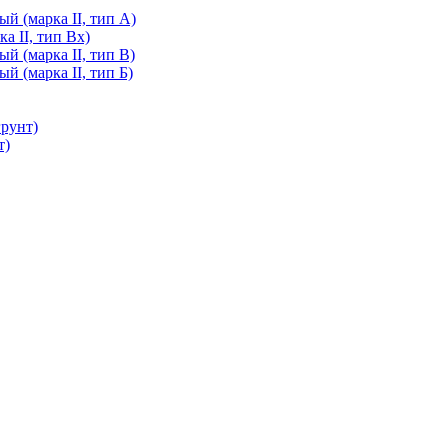
й (марка II, тип А)
а II, тип Вх)
й (марка II, тип В)
й (марка II, тип Б)
грунт)
т)