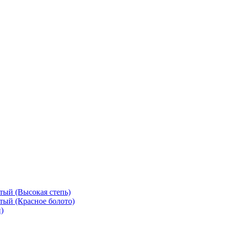
тый (Высокая степь)
тый (Красное болото)
)