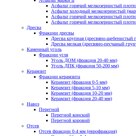
Асфальт марки II
Асфальт горячий мелкозернистый плотны
Асфальт холодный мелкозернистый (марк
Асфальт горячий мелкозернистый плотны
Асфальт горячий мелкозернистый плотны
Дресва
Фракции дресвы
Дресва крупная (дресвяно-щебенистый 
Дресва мелкая (дресвяно-песчаный грун
Каменный уголь
Фракции угля
Уголь ДОМ (фракция 20-40 мм)
Уголь ДПК (фракция 50-200 мм)
Керамзит
Фракции керамзита
Керамзит (фракция 0-5 мм)
Керамзит (фракция 5-10 мм)
Керамзит (фракция 10-20 мм)
Керамзит (фракция 20-40 мм)
Навоз
Перегной
Перегной конский
Перегной коровий
Отсев
Отсев фракции 0-4 мм (еврофракция)