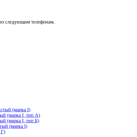
 по следующим телефонам.
стый (марка I)
й (марка I, тип А)
й (марка I, тип Б)
ый (марка I)
 Г)