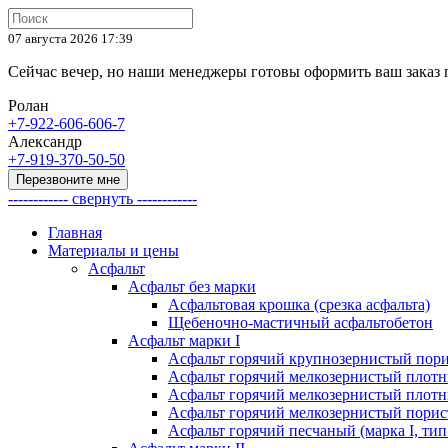
07 августа 2026 17:39
Cейчас вечер, но наши менеджеры готовы оформить ваш заказ
Ролан
+7-922-606-606-7
Александр
+7-919-370-50-50
Перезвоните мне
------------ свернуть ------------
Главная
Материалы и цены
Асфальт
Асфальт без марки
Асфальтовая крошка (срезка асфальта)
Щебеночно-мастичный асфальтобетон
Асфальт марки I
Асфальт горячий крупнозернистый пори
Асфальт горячий мелкозернистый плотны
Асфальт горячий мелкозернистый плотны
Асфальт горячий мелкозернистый порист
Асфальт горячий песчаный (марка I, тип