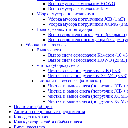
Вывоз мусора самосвалом HOWO
Вывоз мусора самосвалом Камаз
Уборка мусора погрузчиками
Уборка мусора погрузчиком JCB (1 м3)
Уборка мусора погрузчиком XCMG (3 м
Вывоз разных типов мусора
Вывоз строительного грунта (вскрыши)
Вывоз строительного мусора без армату
Уборка и вывоз снега
Вывоз снега
Вывоз снега самосвалом Камазом (10 м3
Вывоз снега самосвалом HOWO (20 м3)
Чистка (уборка) снега
Чистка снега погрузчиком JCB (1 м3)
Чистка снега погрузчиком XCMG (3 м3)
Чистка и вывоз снега (комплекс)
Чистка и вывоз снега (погрузчик JCB 
Чистка и вывоз снега (погрузчик JCB + 
Чистка и вывоз снега (погрузчик XCM
Чистка и вывоз снега (погрузчик XCMG
Прайс-лист (общий)
Акции и специальные предложения
Как сделать заказ
Калькулятор расчёта объёма и веса
E-mail рассылка