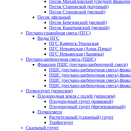
Песок Михайловский (средней фракции
Песок Становской (крупный)
Песок Становской (мелкий)
Песок эфельный
Песок Березовский (мелкий)
Песок Кыштымский (мелкий)
Песчано-гравийная смесь (ПГС)
Виды ПГС
ПГС Каменск-Уральская
ПГС Невьянская (Аник-Пачка)
ПГС Невьянская (Зырянка)
Песчано-щебеночная смесь (ПЩС)
Фракции ПЩС (песчано-щебеночной смеси)
ПЩС (песчано-щебеночная смесь) фрак
ПЩС (песчано-щебеночная смесь) фрак
ПЩС (песчано-щебеночная смесь) фрак
ПЩС (песчано-щебеночная смесь) фрак
Почвогрунт (чернозем)
Плодородная земля с полей (чернозем)
Плодородный грунт (комковой)
Плодородный грунт (фрезерованный)
Почвосмеси
Растительный (газонный) грунт
Торфогрунт
Скальный грунт