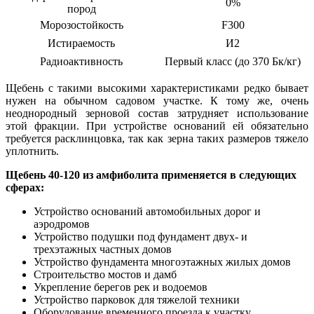
0%
пород
Морозостойкость
F300
Истираемость
И2
Радиоактивность
Первый класс (до 370 Бк/кг)
Щебень с такими высокими характеристиками редко бывает
нужен на обычном садовом участке. К тому же, очень
неоднородный зерновой состав затрудняет использование
этой фракции
.
При устройстве оснований ей обязательно
требуется расклинцовка, так как зерна таких размеров тяжело
уплотнить.
Щебень 40-120 из амфиболита применяется в следующих
сферах:
Устройство оснований автомобильных дорог и
аэродромов
Устройство подушки под фундамент двух- и
трехэтажных частных домов
Устройство фундамента многоэтажных жилых домов
Строительство мостов и дамб
Укрепление берегов рек и водоемов
Устройство парковок для тяжелой техники
Оборудование временного проезда к участку