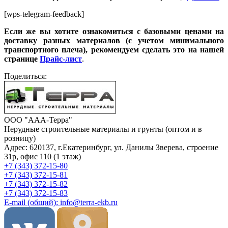
[wps-telegram-feedback]
Если же вы хотите ознакомиться с базовыми ценами на
доставку разных материалов (с учетом минимального
транспортного плеча), рекомендуем сделать это на нашей
странице
Прайс-лист
.
Поделиться:
ООО "ААА-Терра"
Нерудные строительные материалы и грунты (оптом и в
розницу)
Адрес: 620137, г.Екатеринбург, ул. Данилы Зверева, строение
31р, офис 110 (1 этаж)
+7 (343) 372-15-80
+7 (343) 372-15-81
+7 (343) 372-15-82
+7 (343) 372-15-83
E-mail (общий): info@terra-ekb.ru