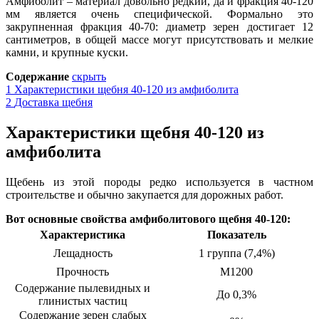
Амфиболит – материал довольно редкий, да и фракция 40-120
мм является очень специфической. Формально это
закрупненная фракция 40-70: диаметр зерен достигает 12
сантиметров, в общей массе могут присутствовать и мелкие
камни, и крупные куски
.
Содержание
скрыть
1
Характеристики щебня 40-120 из амфиболита
2
Доставка щебня
Характеристики щебня 40-120 из
амфиболита
Щебень из этой породы редко используется в частном
строительстве и обычно закупается для дорожных работ.
Вот основные свойства амфиболитового щебня 40-120:
Характеристика
Показатель
Лещадность
1 группа (7,4%)
Прочность
М1200
Содержание пылевидных и
До 0,3%
глинистых частиц
Содержание зерен слабых