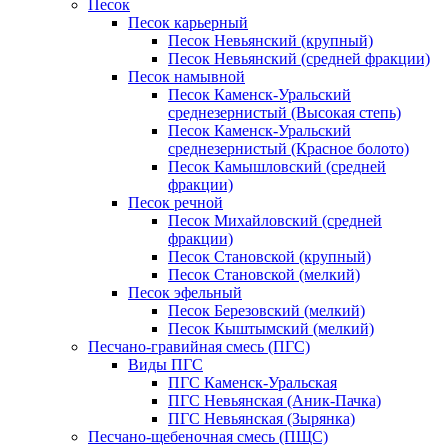
Песок
Песок карьерный
Песок Невьянский (крупный)
Песок Невьянский (средней фракции)
Песок намывной
Песок Каменск-Уральский
среднезернистый (Высокая степь)
Песок Каменск-Уральский
среднезернистый (Красное болото)
Песок Камышловский (средней
фракции)
Песок речной
Песок Михайловский (средней
фракции)
Песок Становской (крупный)
Песок Становской (мелкий)
Песок эфельный
Песок Березовский (мелкий)
Песок Кыштымский (мелкий)
Песчано-гравийная смесь (ПГС)
Виды ПГС
ПГС Каменск-Уральская
ПГС Невьянская (Аник-Пачка)
ПГС Невьянская (Зырянка)
Песчано-щебеночная смесь (ПЩС)