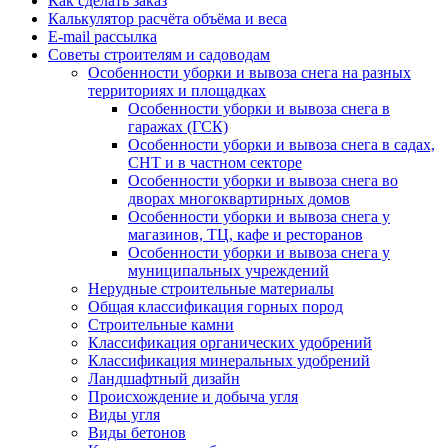
Как сделать заказ
Калькулятор расчёта объёма и веса
E-mail рассылка
Советы строителям и садоводам
Особенности уборки и вывоза снега на разных
территориях и площадках
Особенности уборки и вывоза снега в
гаражах (ГСК)
Особенности уборки и вывоза снега в садах,
СНТ и в частном секторе
Особенности уборки и вывоза снега во
дворах многоквартирных домов
Особенности уборки и вывоза снега у
магазинов, ТЦ, кафе и ресторанов
Особенности уборки и вывоза снега у
муниципальных учреждений
Нерудные строительные материалы
Общая классификация горных пород
Строительные камни
Классификация органических удобрений
Классификация минеральных удобрений
Ландшафтный дизайн
Происхождение и добыча угля
Виды угля
Виды бетонов