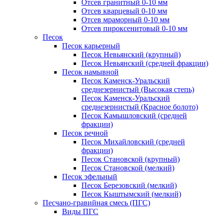
Отсев гранитный 0-10 мм
Отсев кварцевый 0-10 мм
Отсев мраморный 0-10 мм
Отсев пироксенитовый 0-10 мм
Песок
Песок карьерный
Песок Невьянский (крупный)
Песок Невьянский (средней фракции)
Песок намывной
Песок Каменск-Уральский
среднезернистый (Высокая степь)
Песок Каменск-Уральский
среднезернистый (Красное болото)
Песок Камышловский (средней
фракции)
Песок речной
Песок Михайловский (средней
фракции)
Песок Становской (крупный)
Песок Становской (мелкий)
Песок эфельный
Песок Березовский (мелкий)
Песок Кыштымский (мелкий)
Песчано-гравийная смесь (ПГС)
Виды ПГС