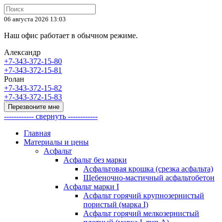
06 августа 2026 13:03
Наш офис работает в обычном режиме.
Александр
+7-343-372-15-80
+7-343-372-15-81
Ролан
+7-343-372-15-82
+7-343-372-15-83
Перезвоните мне
------------ свернуть ------------
Главная
Материалы и цены
Асфальт
Асфальт без марки
Асфальтовая крошка (срезка асфальта)
Щебеночно-мастичный асфальтобетон
Асфальт марки I
Асфальт горячий крупнозернистый
пористый (марка I)
Асфальт горячий мелкозернистый