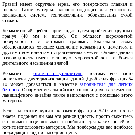
Гравий имеет округлые зерна, его поверхность гладкая и
ровная. Такой материал хорошо подходит для устройства
дренажных систем, теплоизоляции, оборудования сухой
стяжки.
Керамзитовый щебень производят путем дробления крупных
гранул (40 мм и выше). Он обладает шероховатой
поверхностью с острыми гранями. Благодаря этом
у
обеспечивается хорошее сцепление керамзита с цементом и
другими компонентами строительных смесей. Однако данная
разновидность имеет меньшую морозостойкость и боится
длительного насыщения влагой.
Керамзит –
отличный утеплитель
, поэтому его часто
используют для термоизоляции зданий. Дробленая фракция 5-
10 может добавляться в качестве
заполнителя для легких
бетонов
. Оформление альпийских горок и других элементов
ландшафтного дизайна также выполняется с по
м
ощью этого
материала.
Если вы хотите купить керамзит фракции 5-10 мм, но не
знаете, подойдет ли вам эта разновидность, просто свяжитесь
с нашими специалистами и сообщите, для каких целей вы
хотите использовать материал. Мы подберем для вас наиболее
подходящий вид по выгодной цене.