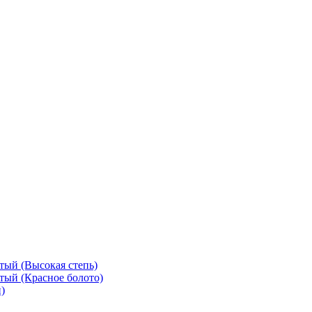
тый (Высокая степь)
тый (Красное болото)
)