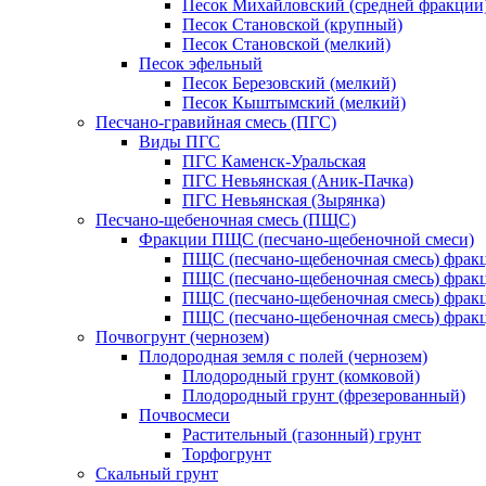
Песок Михайловский (средней фракции
Песок Становской (крупный)
Песок Становской (мелкий)
Песок эфельный
Песок Березовский (мелкий)
Песок Кыштымский (мелкий)
Песчано-гравийная смесь (ПГС)
Виды ПГС
ПГС Каменск-Уральская
ПГС Невьянская (Аник-Пачка)
ПГС Невьянская (Зырянка)
Песчано-щебеночная смесь (ПЩС)
Фракции ПЩС (песчано-щебеночной смеси)
ПЩС (песчано-щебеночная смесь) фрак
ПЩС (песчано-щебеночная смесь) фрак
ПЩС (песчано-щебеночная смесь) фрак
ПЩС (песчано-щебеночная смесь) фрак
Почвогрунт (чернозем)
Плодородная земля с полей (чернозем)
Плодородный грунт (комковой)
Плодородный грунт (фрезерованный)
Почвосмеси
Растительный (газонный) грунт
Торфогрунт
Скальный грунт