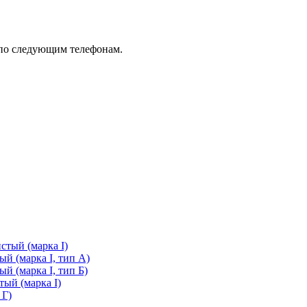
 по следующим телефонам.
стый (марка I)
й (марка I, тип А)
й (марка I, тип Б)
ый (марка I)
 Г)