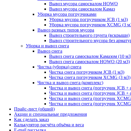
Вывоз мусора самосвалом HOWO
Вывоз мусора самосвалом Камаз
Уборка мусора погрузчиками
Уборка мусора погрузчиком JCB (1 м3)
Уборка мусора погрузчиком XCMG (3 м
Вывоз разных типов мусора
Вывоз строительного грунта (вскрыши)
Вывоз строительного мусора без армату
Уборка и вывоз снега
Вывоз снега
Вывоз снега самосвалом Камазом (10 м3
Вывоз снега самосвалом HOWO (20 м3)
Чистка (уборка) снега
Чистка снега погрузчиком JCB (1 м3)
Чистка снега погрузчиком XCMG (3 м3)
Чистка и вывоз снега (комплекс)
Чистка и вывоз снега (погрузчик JCB 
Чистка и вывоз снега (погрузчик JCB + 
Чистка и вывоз снега (погрузчик XCM
Чистка и вывоз снега (погрузчик XCMG
Прайс-лист (общий)
Акции и специальные предложения
Как сделать заказ
Калькулятор расчёта объёма и веса
E-mail рассылка