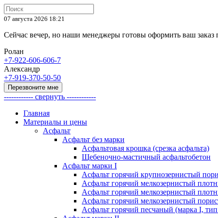
07 августа 2026 18:21
Cейчас вечер, но наши менеджеры готовы оформить ваш заказ
Ролан
+7-922-606-606-7
Александр
+7-919-370-50-50
Перезвоните мне
------------ свернуть ------------
Главная
Материалы и цены
Асфальт
Асфальт без марки
Асфальтовая крошка (срезка асфальта)
Щебеночно-мастичный асфальтобетон
Асфальт марки I
Асфальт горячий крупнозернистый пори
Асфальт горячий мелкозернистый плотны
Асфальт горячий мелкозернистый плотны
Асфальт горячий мелкозернистый порист
Асфальт горячий песчаный (марка I, тип