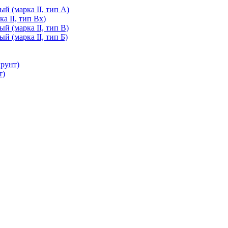
й (марка II, тип А)
а II, тип Вх)
й (марка II, тип В)
й (марка II, тип Б)
грунт)
т)