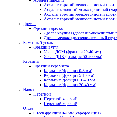
Асфальт марки II
Асфальт горячий мелкозернистый плотны
Асфальт холодный мелкозернистый (марк
Асфальт горячий мелкозернистый плотны
Асфальт горячий мелкозернистый плотны
Дресва
Фракции дресвы
Дресва крупная (дресвяно-щебенистый 
Дресва мелкая (дресвяно-песчаный грун
Каменный уголь
Фракции угля
Уголь ДОМ (фракция 20-40 мм)
Уголь ДПК (фракция 50-200 мм)
Керамзит
Фракции керамзита
Керамзит (фракция 0-5 мм)
Керамзит (фракция 5-10 мм)
Керамзит (фракция 10-20 мм)
Керамзит (фракция 20-40 мм)
Навоз
Перегной
Перегной конский
Перегной коровий
Отсев
Отсев фракции 0-4 мм (еврофракция)