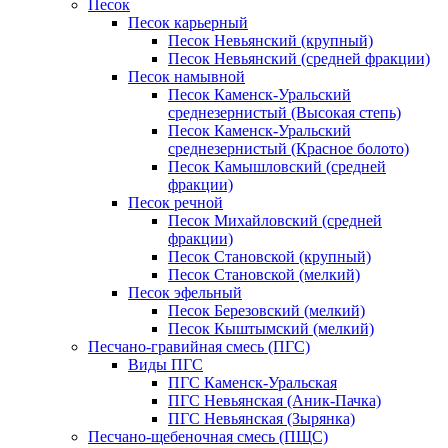
Песок
Песок карьерный
Песок Невьянский (крупный)
Песок Невьянский (средней фракции)
Песок намывной
Песок Каменск-Уральский
среднезернистый (Высокая степь)
Песок Каменск-Уральский
среднезернистый (Красное болото)
Песок Камышловский (средней
фракции)
Песок речной
Песок Михайловский (средней
фракции)
Песок Становской (крупный)
Песок Становской (мелкий)
Песок эфельный
Песок Березовский (мелкий)
Песок Кыштымский (мелкий)
Песчано-гравийная смесь (ПГС)
Виды ПГС
ПГС Каменск-Уральская
ПГС Невьянская (Аник-Пачка)
ПГС Невьянская (Зырянка)
Песчано-щебеночная смесь (ПЩС)