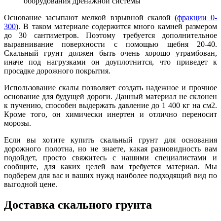
оборудования дренажной системы
Основание засыпают мелкой взрывной скалой (
фракции 0-
300
). В таком материале содержится много камней размером
до 30 сантиметров. Поэтому требуется дополнительное
выравнивание поверхности с помощью щебня 20-40.
Скальный грунт должен быть очень хо
р
ошо утрамбован,
иначе под нагрузками он доуплотнится, что приведет к
просадке дорожного покрытия.
Использование скалы позволяет создать надежное и прочное
основание для будущей дороги. Данный материал не склонен
к пучению, способен выдержать давление до 1 400 кг на см2.
Кроме того, он химически инертен и отлично переносит
морозы.
Если вы хотите купить скальный грунт для основания
дорожного полотна, но не знаете, какая разновидность вам
подойдет, просто свяжитесь с нашими сп
е
циалистами и
сообщите, для каких целей вам требуется материал. Мы
подберем для вас и ваших нужд наиболее подходящий вид по
выгодной цене.
Доставка скального грунта