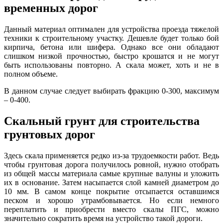
временных дорог
Данны
й
материал оптимален для устройства проезда тяжелой
техники к строительному участку. Дешевле будет только бой
кирпича, бетона или шифера. Однако все они обладают
слишком низкой прочностью, быстро крошатся и не могут
быть использованы повторно. А скала может, хоть и не в
полном объеме.
В данном случае следует выбирать фракцию 0-300, максимум
– 0-400.
Скальный грунт для строительства
грунтовых дорог
Здесь скала применяется редко из-за трудоемкости рабо
т
. Ведь
чтобы грунтовая дорога получилось ровной, нужно отобрать
из общей массы материала самые крупные валуны и уложить
их в основание. Затем насыпается слой камней диаметром до
10 мм. В самом конце покрытие отсыпается оставшимся
песком и хорошо утрамбовывается. Но если немного
переплатить и приобрести вместо скалы ПГС, можно
значительно сократить время на устройство такой дороги.