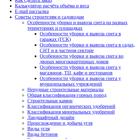
Как сделать заказ
Калькулятор расчёта объёма и веса
E-mail рассылка
Советы строителям и садоводам
Особенности уборки и вывоза снега на разных
территориях и площадках
Особенности уборки и вывоза снега в
гаражах (ГСК)
Особенности уборки и вывоза снега в садах,
СНТ и в частном секторе
Особенности уборки и вывоза снега во
дворах многоквартирных домов
Особенности уборки и вывоза снега у
магазинов, ТЦ, кафе и ресторанов
Особенности уборки и вывоза снега у
муниципальных учреждений
Нерудные строительные материалы
Общая классификация горных пород
Строительные камни
Классификация органических удобрений
Классификация минеральных удобрений
Ландшафтный дизайн
Происхождение и добыча угля
Виды угля
Виды бетонов