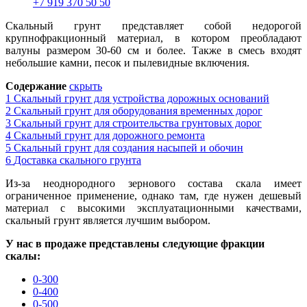
+7 919 370 50 50
Скальный грунт представляет собой не
д
орогой
крупнофракционный материал, в котором преобладают
валуны размером 30-60 см и более. Также в смесь входят
небольшие камни, песок и пылевидные включения.
Содержание
скрыть
1
Скальный грунт для устройства дорожных оснований
2
Скальный грунт для оборудования временных дорог
3
Скальный грунт для строительства грунтовых дорог
4
Скальный грунт для дорожного ремонта
5
Скальный грунт для создания насыпей и обочин
6
Доставка скального грунта
Из-за неоднородного зернового состав
а
скала имеет
ограниченное применение, однако там, где нужен дешевый
материал с высокими эксплуатационными качествами,
скальный грунт является лучшим выбором.
У нас в продаже представлен
ы
следующие фракции
скалы:
0-300
0-400
0-500