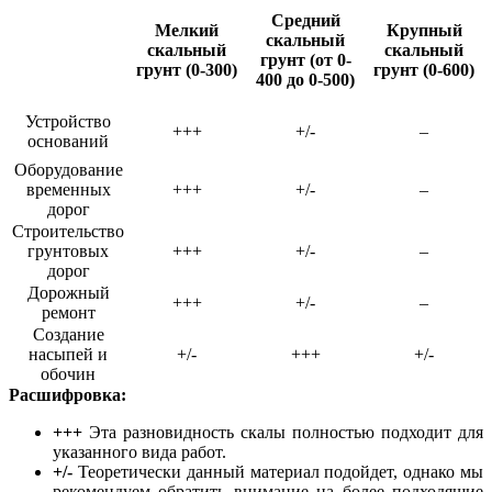
Средний
Мелкий
Крупный
скальный
скальный
скальный
грунт (от 0-
грунт (0-300)
грунт (0-600)
400 до 0-500)
Устройство
+++
+/-
–
оснований
Оборудование
временных
+
+
+
+/-
–
дорог
Строительство
грунтовых
+++
+/-
–
до
р
ог
Дорожный
+++
+/-
–
ремонт
Создание
насыпей и
+/-
++
+
+/-
обочин
Расшифровка:
+++
Эта разновидность скалы полностью подходит для
указанного вида работ.
+/-
Теоретически данный материал подойдет, однако мы
рекомендуем обратить внимание на более подходящие