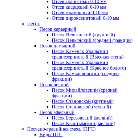
Отсев гранитный 0-10 мм
Отсев кварцевый 0-10 мм
Отсев мраморный 0-10 мм
Отсев пироксенитовый 0-10 мм
Песок
Песок карьерный
Песок Невьянский (крупный)
Песок Невьянский (средней фракции)
Песок намывной
Песок Каменск-Уральский
среднезернистый (Высокая степь)
Песок Каменск-Уральский
среднезернистый (Красное болото)
Песок Камышловский (средней
фракции)
Песок речной
Песок Михайловский (средней
фракции)
Песок Становской (крупный)
Песок Становской (мелкий)
Песок эфельный
Песок Березовский (мелкий)
Песок Кыштымский (мелкий)
Песчано-гравийная смесь (ПГС)
Виды ПГС