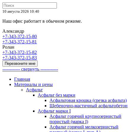
10 августа 2026 10:40
Наш офис работает в обычном режиме.
Александр
+7-343-372-15-80
+7-343-372-15-81
Ролан
+7-343-372-15-82
+7-343-372-15-83
Перезвоните мне
------------ свернуть ------------
Главная
Материалы и цены
Асфальт
Асфальт без марки
Асфальтовая крошка (срезка асфальта)
Щебеночно-мастичный асфальтобетон
Асфальт марки I
Асфальт горячий крупнозернистый
пористый (марка I)
Асфальт горячий мелкозернистый