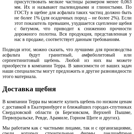
присутствовать мелкие частицы размером менее 0,063
мм. Их и называют пылевидными и глинистыми. По
ГОСТу в щебне для асфальта таких частиц должно быть
не более 1% (для осадочных пород – не более 2
%
). Если
этот показатель превышен, ухудшается сцепление щебня
с битумом, что приводит к снижению прочности
дорожного полотна. Вся продукция, представленная у
нас в продаже, соответствует данным требованиям.
Подводя итог, можно сказать, что лучшими для производства
асфальта будут гранитный, амфиболитовый или
серпентинитовый щебень. Любой из них вы можете
приобрести в компании Терра. В зависимости от ваших задач
наши специалисты могут предложить и другие разновидности
этого материала.
Доставка щебня
В компании Терра вы можете купить щебень по низким ценам
с доставкой в Екатеринбурге и ближайших городах-спутниках
Свердловской области (в Березовском,
В
ерхней Пышме,
Первоуральске, Ревде, Арамиле, Горном Щите и других).
Мы работаем как с частными лицами, так и с организациями,
среди которых строительные фирмы, ландшафтные