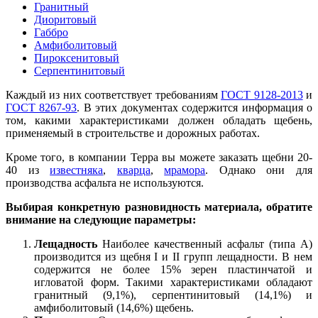
Гранитный
Диоритовый
Габбро
Амфиболитовый
Пироксенитовый
Серпентинитовый
Каждый из них соответствует требованиям
ГОСТ 9128-2013
и
ГОСТ 8267-93
. В этих документах содержится информация о
том, какими ха
р
актеристиками должен обладать щебень,
применяемый в строительстве и дорожных работах.
Кроме того, в компании Терра вы можете заказать щебни 20-
40 из
известняка
,
кварца
,
мрамора
. Однако они для
производства асфальта не используются.
Выбирая конкретную разновидность материала, обратите
внимание на следующие параметры:
Лещадность
Наиболее качественный асфальт (типа А)
производится из щебня I и II групп лещадности. В нем
содержится не более 15% зерен пластинчатой и
игловатой форм. Такими характеристиками обладают
гранитный (9,1%), серпентинитовый (14,1%) и
амфиболитовый (14,6%) щебень.