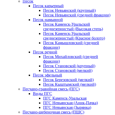
Песок
Песок карьерный
Песок Невьянский (крупный)
Песок Невьянский (средней фракции)
Песок намывной
Песок Каменск-Уральский
среднезернистый (Высокая степь)
Песок Каменск-Уральский
среднезернистый (Красное болото)
Песок Камышловский (средней
фракции)
Песок речной
Песок Михайловский (средней
фракции)
Песок Становской (крупный)
Песок Становской (мелкий)
Песок эфельный
Песок Березовский (мелкий)
Песок Кыштымский (мелкий)
Песчано-гравийная смесь (ПГС)
Виды ПГС
ПГС Каменск-Уральская
ПГС Невьянская (Аник-Пачка)
ПГС Невьянская (Зырянка)
Песчано-щебеночная смесь (ПЩС)