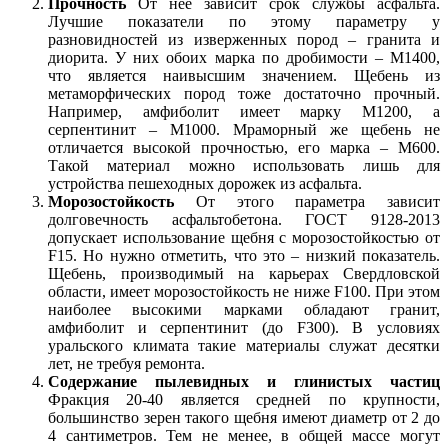
Прочность
От нее зависит срок службы асфальта.
Лучшие показатели по этому параметру у
разновидностей из изверженных пород – гранита и
диорита. У них обоих марка по дробимости – М1400,
что является наивысшим значением. Щебень из
метаморфических пород тоже достаточно прочный.
Например, амфиболит имеет марку М1200, а
серпентинит – М
1
000. Мраморный же щебень не
отличается высокой прочностью, его марка – М600.
Такой материал можно использовать лишь для
устройства пешеходных дорожек из асфальта.
Морозостойкость
От этого параметра зависит
долговечность асфальтобетона. ГОСТ 9128-2013
допускает использование щебня с морозостойкостью от
F15. Но нужно отметить, что это – низкий показатель.
Щебень, производимый на карьерах Свердловской
области, имеет морозостойкость не ниже F100. При этом
наиболее высокими марками обладают гранит,
амфиболит и серпентинит (до F300). В условиях
уральского климата такие материалы служат десятки
лет, не требуя ремонта.
Содержание пылевидных и глинистых частиц
Фракция 20-40 является средней по крупности,
большинство зерен такого щебня имеют диаметр от 2 до
4 сантиметров. Тем не менее, в общей массе могут