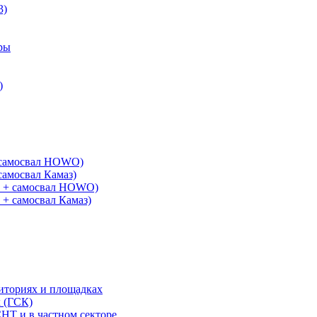
3)
ры
)
+ самосвал HOWO)
самосвал Камаз)
G + самосвал HOWO)
 + самосвал Камаз)
риториях и площадках
х (ГСК)
СНТ и в частном секторе