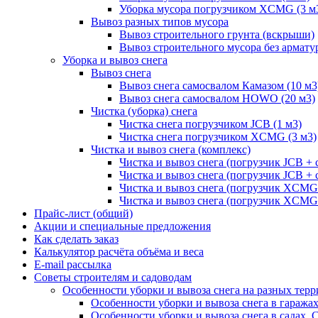
Уборка мусора погрузчиком XCMG (3 м
Вывоз разных типов мусора
Вывоз строительного грунта (вскрыши)
Вывоз строительного мусора без армату
Уборка и вывоз снега
Вывоз снега
Вывоз снега самосвалом Камазом (10 м3
Вывоз снега самосвалом HOWO (20 м3)
Чистка (уборка) снега
Чистка снега погрузчиком JCB (1 м3)
Чистка снега погрузчиком XCMG (3 м3)
Чистка и вывоз снега (комплекс)
Чистка и вывоз снега (погрузчик JCB 
Чистка и вывоз снега (погрузчик JCB + 
Чистка и вывоз снега (погрузчик XCM
Чистка и вывоз снега (погрузчик XCMG
Прайс-лист (общий)
Акции и специальные предложения
Как сделать заказ
Калькулятор расчёта объёма и веса
E-mail рассылка
Советы строителям и садоводам
Особенности уборки и вывоза снега на разных тер
Особенности уборки и вывоза снега в гаража
Особенности уборки и вывоза снега в садах, 