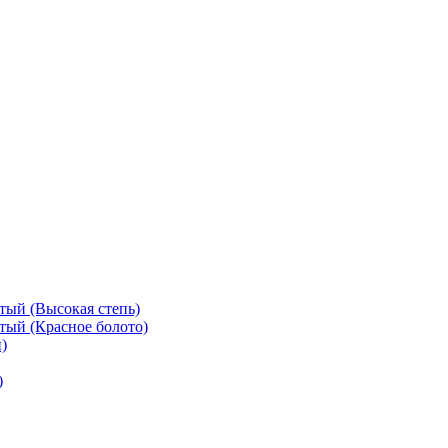
тый (Высокая степь)
тый (Красное болото)
)
)