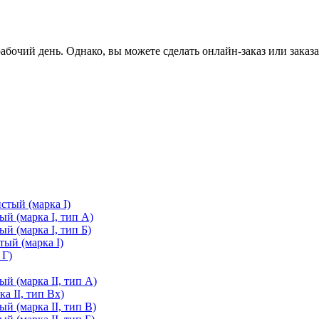
очий день. Однако, вы можете сделать онлайн-заказ или заказа
стый (марка I)
й (марка I, тип А)
й (марка I, тип Б)
ый (марка I)
 Г)
й (марка II, тип А)
а II, тип Вх)
й (марка II, тип В)