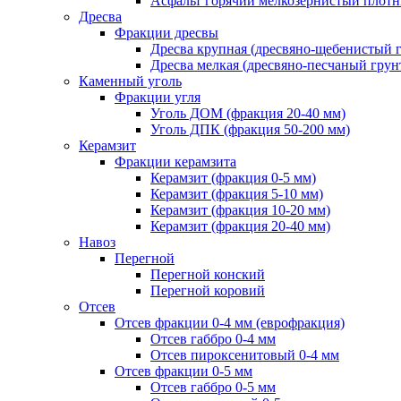
Асфальт горячий мелкозернистый плотны
Дресва
Фракции дресвы
Дресва крупная (дресвяно-щебенистый 
Дресва мелкая (дресвяно-песчаный грун
Каменный уголь
Фракции угля
Уголь ДОМ (фракция 20-40 мм)
Уголь ДПК (фракция 50-200 мм)
Керамзит
Фракции керамзита
Керамзит (фракция 0-5 мм)
Керамзит (фракция 5-10 мм)
Керамзит (фракция 10-20 мм)
Керамзит (фракция 20-40 мм)
Навоз
Перегной
Перегной конский
Перегной коровий
Отсев
Отсев фракции 0-4 мм (еврофракция)
Отсев габбро 0-4 мм
Отсев пироксенитовый 0-4 мм
Отсев фракции 0-5 мм
Отсев габбро 0-5 мм