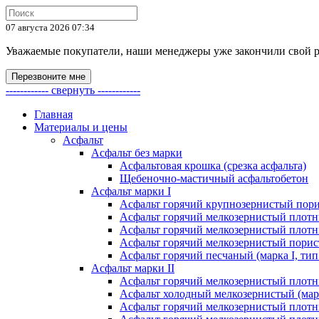
07 августа 2026 07:34
Уважаемые покупатели, наши менеджеры уже закончили свой раб
Перезвоните мне
------------ свернуть ------------
Главная
Материалы и цены
Асфальт
Асфальт без марки
Асфальтовая крошка (срезка асфальта)
Щебеночно-мастичный асфальтобетон
Асфальт марки I
Асфальт горячий крупнозернистый пори
Асфальт горячий мелкозернистый плотны
Асфальт горячий мелкозернистый плотны
Асфальт горячий мелкозернистый порист
Асфальт горячий песчаный (марка I, тип
Асфальт марки II
Асфальт горячий мелкозернистый плотны
Асфальт холодный мелкозернистый (марк
Асфальт горячий мелкозернистый плотны