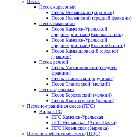
Песок
Песок карьерный
Песок Невьянский (крупный)
Песок Невьянский (средней фракции)
Песок намывной
Песок Каменск-Уральский
среднезернистый (Высокая степь)
Песок Каменск-Уральский
среднезернистый (Красное болото)
Песок Камышловский (средней
фракции)
Песок речной
Песок Михайловский (средней
фракции)
Песок Становской (крупный)
Песок Становской (мелкий)
Песок эфельный
Песок Березовский (мелкий)
Песок Кыштымский (мелкий)
Песчано-гравийная смесь (ПГС)
Виды ПГС
ПГС Каменск-Уральская
ПГС Невьянская (Аник-Пачка)
ПГС Невьянская (Зырянка)
Песчано-щебеночная смесь (ПЩС)