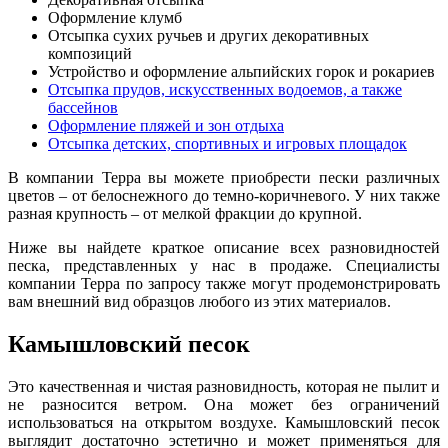
Оформление клумб
Отсыпка сухих ручьев и других декоративных
композиций
Устройство и оформление альпийских горок и рокариев
Отсыпка прудов, искусственных водоемов, а также
бассейнов
Оформление пляжей и зон отдыха
Отсыпка детских, спортивных и игровых площадок
В компании Терра вы можете приобрести пески различных
цветов – от белоснежного до темно-коричневого. У н
и
х также
разная крупность – от мелкой фракции до крупной.
Ниже вы найдете краткое описание всех разновидностей
песка, представленных у нас в продаже. Специалисты
компании Терра по запросу также могут продемонстрировать
вам внешний вид образцов любого из этих материалов.
Камышловский песок
Это качественная и чистая разновидность, которая не пылит и
не разносится ветром. О
н
а может без ограничений
использоваться на открытом воздухе. Камышловский песок
выглядит достаточно эстетично и может применяться для