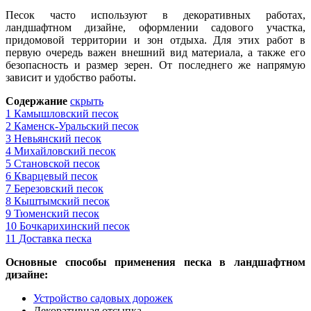
Песок часто использу
ю
т в декоративных работах,
ландшафтном дизайне, оформлении садового участка,
придомовой территории и зон отдыха. Для этих работ в
первую очередь важен внешний вид материала, а также его
безопасность и размер зерен. От последнего же напрямую
зависит и удобство работы.
Содержание
скрыть
1
Камышловский песок
2
Каменск-Уральский песок
3
Невьянский песок
4
Михайловский песок
5
Становской песок
6
Кварцевый песок
7
Березовский песок
8
Кыштымский песок
9
Тюменский песок
10
Бочкарихинский песок
11
Доставка песка
Основные способы применения песка в ландшафтном
дизайне:
Устройство садовых дорожек
Декоративная отсыпка