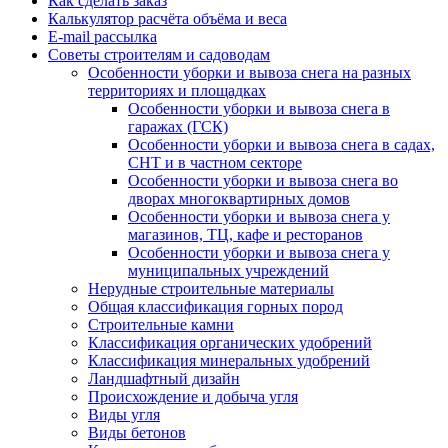
Как сделать заказ
Калькулятор расчёта объёма и веса
E-mail рассылка
Советы строителям и садоводам
Особенности уборки и вывоза снега на разных
территориях и площадках
Особенности уборки и вывоза снега в
гаражах (ГСК)
Особенности уборки и вывоза снега в садах,
СНТ и в частном секторе
Особенности уборки и вывоза снега во
дворах многоквартирных домов
Особенности уборки и вывоза снега у
магазинов, ТЦ, кафе и ресторанов
Особенности уборки и вывоза снега у
муниципальных учреждений
Нерудные строительные материалы
Общая классификация горных пород
Строительные камни
Классификация органических удобрений
Классификация минеральных удобрений
Ландшафтный дизайн
Происхождение и добыча угля
Виды угля
Виды бетонов