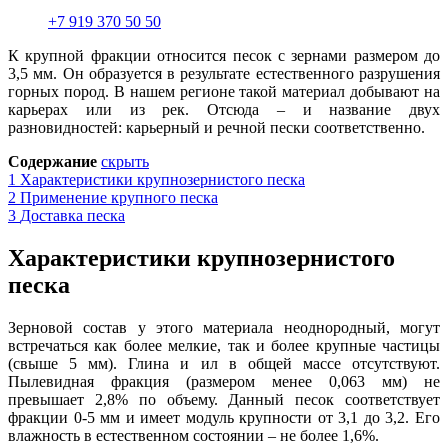
+7 919 370 50 50
К крупной фракции относится песок с зернами размером до
3,5 мм. Он образуется в результате естественного разрушения
горных пород. В на
ш
ем регионе такой материал добывают на
карьерах или из рек. Отсюда – и название двух
разновидностей: карьерный и речной пески соответственно.
Содержание
скрыть
1
Характеристики крупнозернистого песка
2
Применение крупного песка
3
Доставка песка
Характеристики крупнозернистого
песка
Зерновой состав у этого материала неоднородный, могут
встречаться как более мелкие, так и более крупные частицы
(свыше 5 мм). Глина и ил в общей массе отсутствуют
.
Пылевидная фракция (размером менее 0,063 мм) не
превышает 2,8% по объему. Данный песок соответствует
фракции 0-5 мм и имеет модуль крупности от 3,1 до 3,2. Его
влажность в естественном состоянии – не более 1,6%.