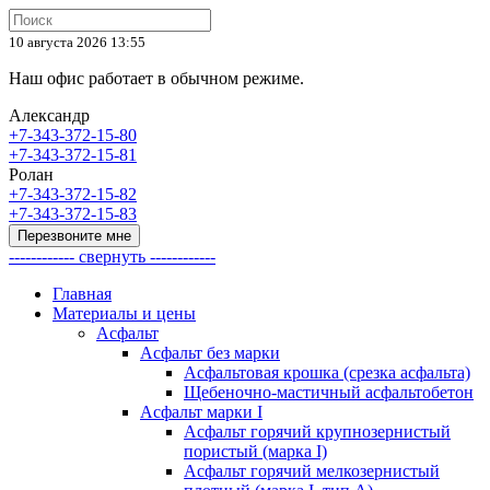
10 августа 2026 13:55
Наш офис работает в обычном режиме.
Александр
+7-343-372-15-80
+7-343-372-15-81
Ролан
+7-343-372-15-82
+7-343-372-15-83
Перезвоните мне
------------ свернуть ------------
Главная
Материалы и цены
Асфальт
Асфальт без марки
Асфальтовая крошка (срезка асфальта)
Щебеночно-мастичный асфальтобетон
Асфальт марки I
Асфальт горячий крупнозернистый
пористый (марка I)
Асфальт горячий мелкозернистый