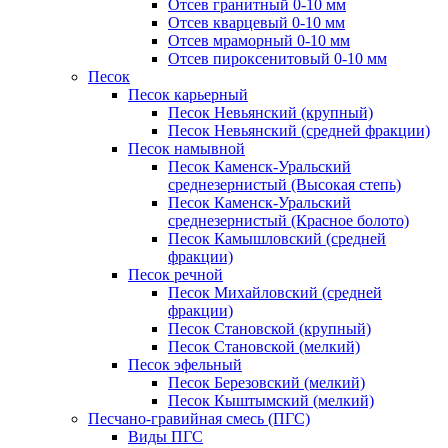
Отсев гранитный 0-10 мм
Отсев кварцевый 0-10 мм
Отсев мраморный 0-10 мм
Отсев пироксенитовый 0-10 мм
Песок
Песок карьерный
Песок Невьянский (крупный)
Песок Невьянский (средней фракции)
Песок намывной
Песок Каменск-Уральский
среднезернистый (Высокая степь)
Песок Каменск-Уральский
среднезернистый (Красное болото)
Песок Камышловский (средней
фракции)
Песок речной
Песок Михайловский (средней
фракции)
Песок Становской (крупный)
Песок Становской (мелкий)
Песок эфельный
Песок Березовский (мелкий)
Песок Кыштымский (мелкий)
Песчано-гравийная смесь (ПГС)
Виды ПГС