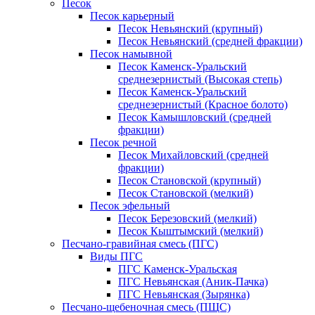
Песок
Песок карьерный
Песок Невьянский (крупный)
Песок Невьянский (средней фракции)
Песок намывной
Песок Каменск-Уральский
среднезернистый (Высокая степь)
Песок Каменск-Уральский
среднезернистый (Красное болото)
Песок Камышловский (средней
фракции)
Песок речной
Песок Михайловский (средней
фракции)
Песок Становской (крупный)
Песок Становской (мелкий)
Песок эфельный
Песок Березовский (мелкий)
Песок Кыштымский (мелкий)
Песчано-гравийная смесь (ПГС)
Виды ПГС
ПГС Каменск-Уральская
ПГС Невьянская (Аник-Пачка)
ПГС Невьянская (Зырянка)
Песчано-щебеночная смесь (ПЩС)