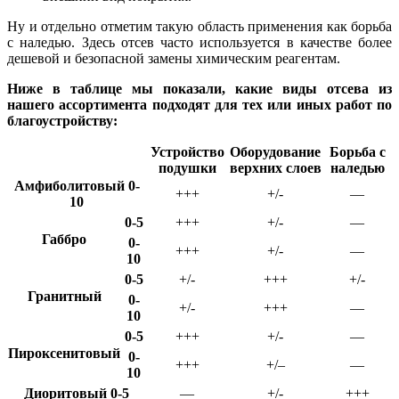
Ну и отдельно отметим такую область применения как борьба
с наледью. Здесь отсев часто используется в качестве более
дешевой и безопасной замены химическим реагентам.
Ниже в таблице мы показали, какие виды отсева из
нашего ассортимента подходят для тех или иных работ по
благоустройству:
Устройство
Оборудование
Борьба с
подушки
верхних слоев
наледью
Амфиболитовый 0-
+++
+/-
—
10
0-5
+++
+/-
—
Габбро
0-
+++
+/-
—
10
0-5
+/-
+++
+/-
Гранит
н
ый
0-
+/-
+++
—
10
0-5
+++
+/-
—
Пироксенитовый
0-
+++
+/
–
—
10
Диоритовый 0-5
—
+/-
+++