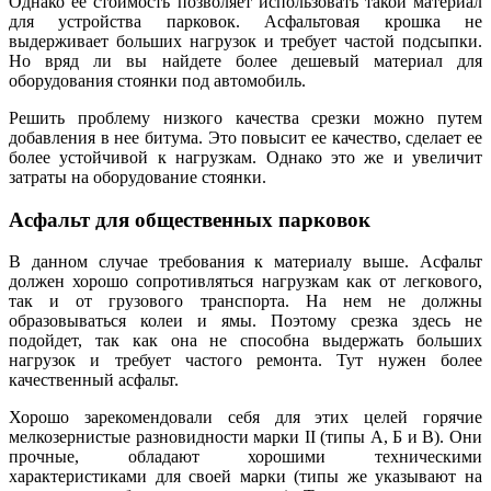
Однако ее стоимость позволяет использовать такой материал
для устройства парковок. Асфальтовая крошка не
выдерживает больших нагрузок и требует частой подсыпки.
Но вряд ли вы найдете более дешевый материал дл
я
оборудования стоянки под автомобиль.
Решить проблему низкого качества срезки можно путем
добавления в нее битума. Это повысит ее качество, сделает ее
более устойчивой к нагрузкам. Однако это же и увеличит
затраты на оборудование стоянки.
Асфальт для общественных парковок
В данном случае требования к материалу выше. Асфальт
должен хорошо сопротивляться нагрузкам как от легкового,
так и от грузового транспорта. На нем не должны
образовываться колеи и ямы. Поэтому срезка здесь не
подойдет, так как она не способна выдержать больших
нагрузок и требу
е
т частого ремонта. Тут нужен более
качественный асфальт.
Хорошо зарекомендовали себя для этих целей горячие
мелкозернистые разновидности марки II (типы А, Б и В). Они
прочные, обладают хорошими техническими
характеристиками для своей марки (типы же указывают на