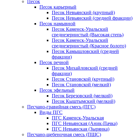
Песок
Песок карьерный
Песок Невьянский (крупный)
Песок Невьянский (средней фракции)
Песок намывной
Песок Каменск-Уральский
среднезернистый (Высокая степь)
Песок Каменск-Уральский
среднезернистый (Красное болото)
Песок Камышловский (средней
фракции)
Песок речной
Песок Михайловский (средней
фракции)
Песок Становской (крупный)
Песок Становской (мелкий)
Песок эфельный
Песок Березовский (мелкий)
Песок Кыштымский (мелкий)
Песчано-гравийная смесь (ПГС)
Виды ПГС
ПГС Каменск-Уральская
ПГС Невьянская (Аник-Пачка)
ПГС Невьянская (Зырянка)
Песчано-щебеночная смесь (ПЩС)