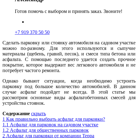
Готов помочь с выбором и принять заказ. Звоните!
+7 919 370 50 50
Сделать парковку или стоянку автомобиля на садовом участке
можно по-разному. Для этого используются и сыпучие
материалы (щебень, гравий, песок),
и
смеси типа бетона или
асфальта. С помощью последнего удается создать прочное
покрытие, которое выдержит вес легкового автомобиля и не
потребует частого ремонта.
Однако бывают ситуации, когда необходимо устроить
парковку под большое количество автомобилей. В данном
случае асфальт подойдет не всегда. В этой статье мы
рассмотрим основные виды асфальтобетонных смесей для
устройства стоянок.
Содержание
скрыть
1
Как правильно выбрать асфальт для парковки?
1.1
Асфальт для парковок на садовом участке
1.2
Асфальт для общественных парковок
2
Асфальт для парковки от компании Терра